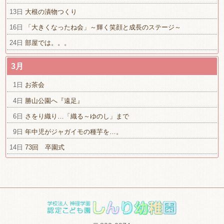
13日
大根の漬物つくり
16日
「大きくなったね会」～輝く笑顔と成長のステージ～
24日
部屋では。。。
3月
1日
お茶会
4日
勝山公園へ『遠足』
6日
さをり織り…「織る～ゆのし」まで
9日
年中児がジャガイモの種芋を…。
14日
73回 卒園式