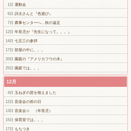
1日
運動会
6日
詩太さんと『色遊び』
7日
農事センターへ…秋の遠足
12日
年長児が『先生になって。。。』
14日
七五三の参拝
17日
部屋の中に。。。
20日
園庭の『アメリカフウの木』
25日
園庭では。。。
12月
4日
玉ねぎの苗を植えました
12日
音楽会の前の日
13日
音楽会☆ （年長児）
15日
保育室では。。。
17日
もちつき