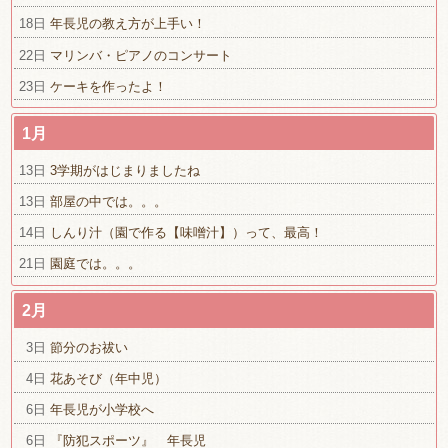
18日
年長児の教え方が上手い！
22日
マリンバ・ピアノのコンサート
23日
ケーキを作ったよ！
1月
13日
3学期がはじまりましたね
13日
部屋の中では。。。
14日
しんり汁（園で作る【味噌汁】）って、最高！
21日
園庭では。。。
2月
3日
節分のお祓い
4日
花あそび（年中児）
6日
年長児が小学校へ
6日
『防犯スポーツ』 年長児