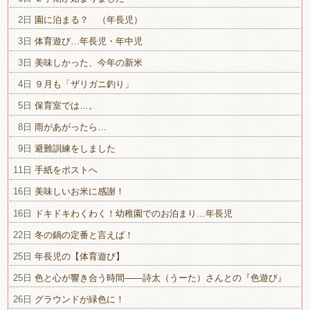
2日
園に泊まる？ （年長児）
3日
体育遊び…年長児・年中児
3日
美味しかった、今年の新米
4日
９月も「ザリガニ釣り」
5日
保育室では…。
8日
雨があがったら…
9日
避難訓練をしました
11日
手紙をポストへ
16日
美味しいお米に感謝！
16日
ドキドキわくわく！幼稚園でのお泊まり…年長児
22日
冬の鍋の定番と言えば！
25日
年長児の【体育遊び】
25日
色と心が響き合う時間――詩太（うーた）さんとの『色遊び』
26日
グラウンドが緑色に！