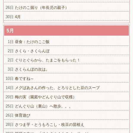
26日
たけのこ掘り（年長児の親子）
30日
4月
5月
1日
昼食：たけのこご飯
2日
さくら・さくらんぼ
2日
ぐりとぐらから、たまごをもらった！
3日
さくらんぼの次は。
10日
春ですね～
14日
メグばあさんの作った、とろりとした豆のスープ
20日
梅の実（園庭やどんぐり山で収穫）
25日
どんぐり山（裏山）へ散歩。。。
26日
体育遊び
28日
さつま芋・とうもろこし・枝豆の苗植え