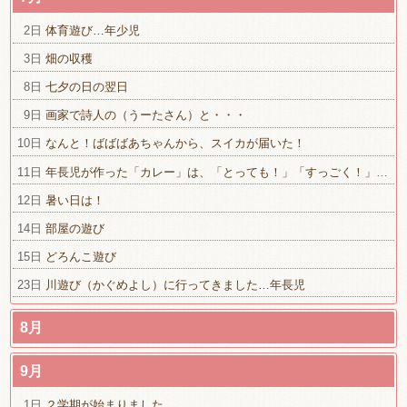
2日
体育遊び…年少児
3日
畑の収穫
8日
七夕の日の翌日
9日
画家で詩人の（うーたさん）と・・・
10日
なんと！ばばばあちゃんから、スイカが届いた！
11日
年長児が作った「カレー」は、「とっても！」「すっごく！」「本当に！」
12日
暑い日は！
14日
部屋の遊び
15日
どろんこ遊び
23日
川遊び（かぐめよし）に行ってきました…年長児
8月
9月
1日
２学期が始まりました