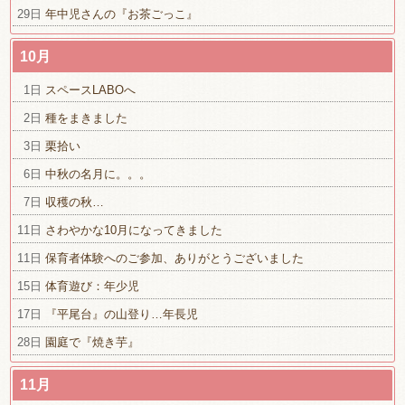
29日
年中児さんの『お茶ごっこ』
10月
1日
スペースLABOへ
2日
種をまきました
3日
栗拾い
6日
中秋の名月に。。。
7日
収穫の秋…
11日
さわやかな10月になってきました
11日
保育者体験へのご参加、ありがとうございました
15日
体育遊び：年少児
17日
『平尾台』の山登り…年長児
28日
園庭で『焼き芋』
11月