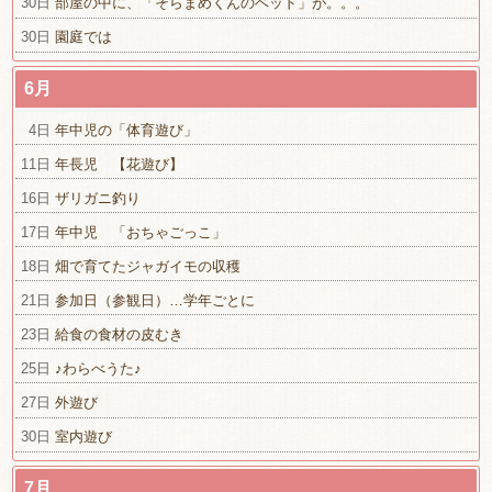
30日
部屋の中に、「そらまめくんのベッド」が。。。
30日
園庭では
6月
4日
年中児の「体育遊び」
11日
年長児 【花遊び】
16日
ザリガニ釣り
17日
年中児 「おちゃごっこ」
18日
畑で育てたジャガイモの収穫
21日
参加日（参観日）…学年ごとに
23日
給食の食材の皮むき
25日
♪わらべうた♪
27日
外遊び
30日
室内遊び
7月