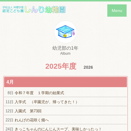
Menu
幼児部の1年
Album
2025年度
2026
4月
8日
令和７年度 １学期の始業式
11日
入学式 （卒園児が、帰ってきた！）
12日
入園式 第73回
22日
れんげの花咲く畑へ
24日
きっこちゃんのにんじんスープ、美味しかったっ！