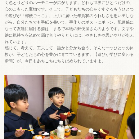
く色とりどりのハーモニーが広がります。どれも世界にひとつだけの、
心のこもった宝物です。
そして、子どもたちの心をくすぐるもうひとつ
の遊びが「郵便ごっこ」。正月に届いた年賀状のうれしさを思い出しな
がら、自分たちでも手紙を書いて、手作りのポストにポトン。配達係に
なって友達に届ける姿は、まるで本物の郵便屋さんのようです。文字や
絵に気持ちを込めて届け合うやりとりには、やさしさや思いやりがあふ
れています。
感じて、考えて、工夫して、誰かと分かち合う。そんな一つひとつの体
【遊びが学びに変わる
験が、子どもたちの心を豊かに育てていきます。
瞬間】が、今日もあちこちにちりばめられていますよ。