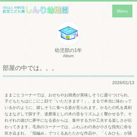
Menu
幼児部の1年
Album
部屋の中では。。。
2026/01/13
ままごとコーナーでは、おせちやお雑煮が美味しそうに盛りつけられ、
子どもたちはにこにこ顔で「いただきます！」。まるで本当に味わって
かるたの札を真剣
いるかのように、嬉しそうに食べる姿が見られます。
なまなざしで探す子、達磨落としの木の音をリズムよく響かせる子。そ
れぞれの遊びに夢中になる姿からは、集中する力や工夫する楽しさが伝
わってきます。
毛糸のコーナーでは、ふわふわの糸が小さな指先に命を
吹き込まれ、「指編み」でつくるあたたかな作品や、「くみひも」が描