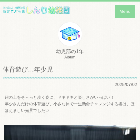
Menu
幼児部の1年
Album
体育遊び…年少児
2025/07/02
紐の上をそ～っと歩く姿に、ドキドキと楽しさがいっぱい！
年少さんだけの体育遊び、小さな体で一生懸命チャレンジする姿は、ほ
ほえましい光景でした♡