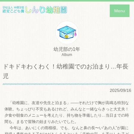
Menu
幼児部の1年
Album
ドキドキわくわく！幼稚園でのお泊まり…年長
児
2025/09/16
「幼稚園に、友達や先生と泊まる」——それだけで胸が高鳴る特別な
体験。ちょっぴり不安もあるけれど、みんなと一緒ならきっと大丈夫！
夕食や朝食のメニューを考えたり、持ち物を準備したり…当日までの時
間も、まるで冒険の始まりみたいでした。
今年は、あいにくの雨模様。でも、なんと鼻の長〜い“あの人”が園に