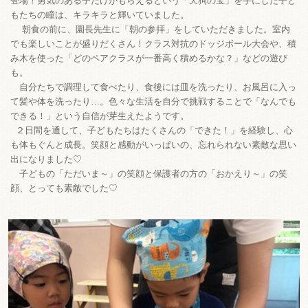
登場！
勇気のある子だけがもらえるという「天狗の宝」を手にした子ど
もたちの瞳は、キラキラと輝いていました。
朝食の前に、園長先生に「朝の参拝」をしていただきました。室内
でも楽しいことが盛りだくさん！
クラス対抗のドッジボール大会や、積
み木を使った「どのペアクラスが一番高く積めるかな？」などの遊び
も。
自分たちで調理して食べたり、食後には皿を洗ったり、お風呂に入っ
て髪や体を洗ったり…。色々な生活を自分で挑戦することで「なんでも
できる！」という自信が芽生えたようです。
２日間を通して、子どもたちはたくさんの「できた！」を経験し、心
も体もぐんと成長。笑顔と感動がいっぱいの、忘れられない素敵な思い
出になりました♡
子どもの「ただいま～」の笑顔と保護者の方の「おかえり～」の笑
顔、とっても素敵でした♡