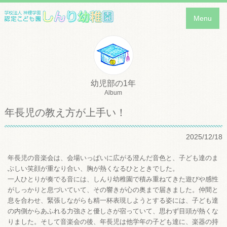
Menu
幼児部の1年
Album
年長児の教え方が上手い！
2025/12/18
年長児の音楽会は、会場いっぱいに広がる澄んだ音色と、子ども達のま
ぶしい笑顔が重なり合い、胸が熱くなるひとときでした。
一人ひとりが奏でる音には、しんり幼稚園で積み重ねてきた遊びや感性
がしっかりと息づいていて、その響きが心の奥まで届きました。仲間と
息を合わせ、緊張しながらも精一杯表現しようとする姿には、子ども達
の内側からあふれる力強さと優しさが宿っていて、思わず目頭が熱くな
りました。そして音楽会の後、年長児は他学年の子ども達に、楽器の持