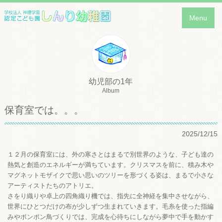
Menu
幼児部の1年
Album
保育室では。。。
2025/12/15
１２月の保育室には、外の寒さとはまるで別世界のような、子ども達の
熱気と創造のエネルギーが満ちています。ク
リスマスを前に、積み木や
マグネットモザイクで思い思いのツリーを形づくる姿は、まるで小さな
アーティストたちのアトリエ。
さをり織りや卓上の四角織り機では、指先に全神経を集中させながら、
世界にひとつだけの布が少しずつ生まれていきます。
毛糸を使った指編
みやポンポン鳥づくりでは、完成を心待ちにしながら夢中で手を動かす