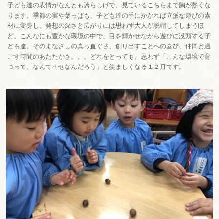
子ども達の表情がなんとも誇らしげで、見ているこちらまで胸が熱くな
ります。
季節の実や葉っぱも、子ども達の手にかかれば立派な遊びの素
材に変身し、発想の深さと広がりには思わず大人が脱帽してしまうほ
ど。
こんなにも豊かな環境の中で、目を輝かせながら遊びに没頭する子
ども達。
そのまなざしの真っ直ぐさ、創り出すことへの喜び、仲間と過
ごす時間のあたたかさ。。。どれをとっても、思わず「こんな環境で育
つって、なんて幸せなんだろう」と羨ましくなる１２月です。