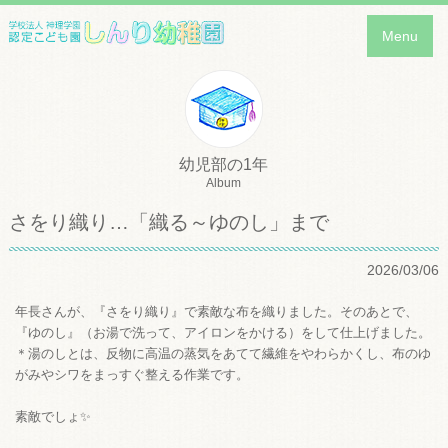
Menu
幼児部の1年
Album
さをり織り…「織る～ゆのし」まで
2026/03/06
年長さんが、『さをり織り』で素敵な布を織りました。そのあとで、
『ゆのし』（お湯で洗って、アイロンをかける）をして仕上げました。
＊湯のしとは、反物に高温の蒸気をあてて繊維をやわらかくし、布のゆ
がみやシワをまっすぐ整える作業です。
素敵でしょ✨