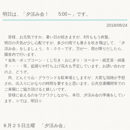
明日は、「夕涼み会！ 5:00～」です。
2018/08/24
皆様、お元気ですか。暑い日が続きますが、8月ももう終盤。
明日の天気が少し心配ですが、多少の雨でも暑さを吹き飛ばして、「夕
涼み会」をしましょう。５：００～です。万が一、雨が降りだしたら、
園舎内で行います。
＊金魚・ポップコーン・くじ引き・おにぎり・ヨーヨー・紙芝居・綿菓
子・・・・等。盆踊りや打ち上げ花火も予定しています。お誘い合わせ
の上、どうぞ。
尚、どんぐり山・グラウンドを駐車場としますが、大変な混雑が予想
され、出入りにかなりの時間を要すると思います。公共交通機関等での
ご来園にご協力頂けると嬉しいです。
皆様に会えるのをワクワクしながら、本日、夕涼み会の準備をしてい
ます。☆では、明日☆
８月２５日土曜 「夕涼み会」