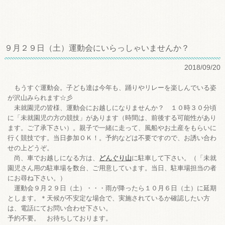
９月２９日（土）運動会にいらっしゃいませんか？
2018/09/20
もうすぐ運動会。子ども達は今年も、踊りやリレーを楽しんでいる姿
が沢山みられます☆彡
未就園児の皆様、運動会にお越しになりませんか？ １０時３０分頃
に「未就園児の方の競技」があります（時間は、前後する可能性があり
ます。ご了承下さい）。親子で一緒に走って、風船やお土産をもらいに
行く競技です。当日参加ＯＫ！。予約などは不要ですので、お誘い合わ
せの上どうぞ。
尚、車でお越しになる方は、
どんぐり山
に駐車して下さい。（「未就
園児さん用の駐車場を数台、ご用意しています。当日、駐車場担当の者
にお尋ね下さい。）
運動会９月２９日（土）・・・雨が降ったら１０月６日（土）に延期
とします。＊天候が不安定な場合で、実施されているか確認したい方
は、電話にてお問い合わせ下さい。
予約不要。 お待ちしております。