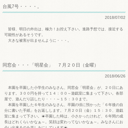
台風7号・・・・。
2018/07/02
皆様、明日の外出は、極力！お控え下さい。進路予想では、接近する
可能性があるそうです。
大きな被害が出ませんように・・・。
同窓会・・・「明星会」 ７月２０日（金曜）
2018/06/26
本園を卒園した小学生のみなさん、同窓会「明星会」が、２０日にあ
ります。３００円を持って１４：００～遊戯室に集まって下さい。各部
屋で、遊んだり話したり・・・～１５：３０まで。
本園を卒園した６年生のみなさん、卒園の頃に預かった「６年後の自
分に書いた手紙」をお返しします。７月２０日（金）１５：３０、遊戯
室に集まって下さい。☀卒園した時は、小さかったけれど、６年間の成
長はどれくらいかなぁ～。笑顔は変わってないかなぁ～。みなさんにお
会い出来るのを楽しみにしています☀