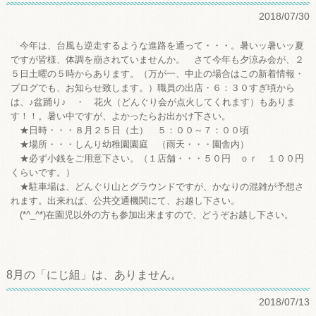
2018/07/30
今年は、台風も逆走するような進路を通って・・・。暑いッ暑いッ夏
ですが皆様、体調を崩されていませんか。 さて今年も夕涼み会が、２
５日土曜の５時からあります。（万が一、中止の場合はこの新着情報・
ブログでも、お知らせ致します。）職員の出店・６：３０すぎ頃から
は、♪盆踊り♪ ・ 花火（どんぐり会が点火してくれます）もありま
す！！。暑い中ですが、よかったらお出かけ下さい。
★日時・・・８月２５日（土） ５：００～７：００頃
★場所・・・しんり幼稚園園庭 （雨天・・・園舎内）
★必ず小銭をご用意下さい。（１店舗・・・５０円 ｏｒ １００円
くらいです。）
★駐車場は、どんぐり山とグラウンドですが、かなりの混雑が予想さ
れます。出来れば、公共交通機関にて、お越し下さい。
(*^_^*)在園児以外の方も参加出来ますので、どうぞお越し下さい。
8月の「にじ組」は、ありません。
2018/07/13