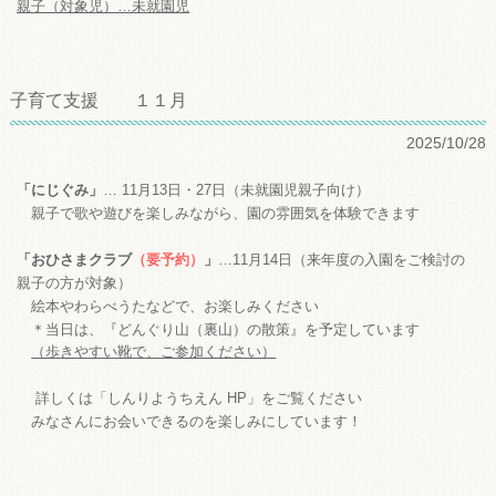
親子（対象児）…未就園児
子育て支援 １１月
2025/10/28
「にじぐみ」
… 11
月13
日・27日（
未就園児親子向け）
親子で歌や遊びを楽しみながら、園の雰囲気を体験できます
「
おひさまクラブ
（要予約）
」
…11
月14日（
来年度の
入園をご検討の
親子の方が対象）
絵本やわらべうたなどで、お楽しみください
＊当日は、『どんぐり山（裏山）の散策』を予定しています
（歩きやすい靴で、ご参加ください）
詳しくは「しんりようちえん HP」をご覧ください
みなさんにお会いできるのを楽しみにしています！