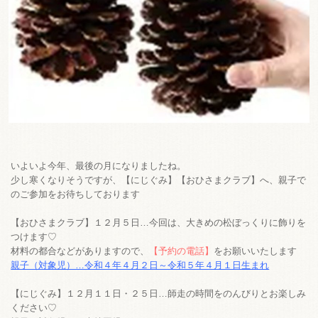
いよいよ今年、最後の月になりましたね。
少し寒くなりそうですが、【にじぐみ】【おひさまクラブ】へ、親子で
のご参加をお待ちしております
【おひさまクラブ】１２月５日…今回は、大きめの松ぼっくりに飾りを
つけます♡
材料の都合などがありますので、
【予約の電話】
をお願いいたします
親子（対象児）…令和４年４月２日～令和５年４月１日生まれ
【にじぐみ】１２月１１日・２５日…師走の時間をのんびりとお楽しみ
ください♡