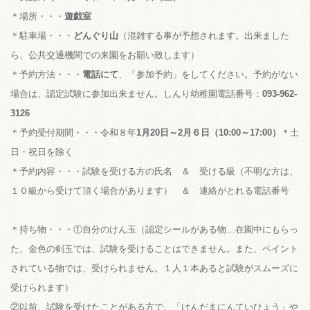
＊場所・・・
遊戯室
＊駐車場・・・
どんぐり山
（混雑する事が予想されます。出来ました
ら、公共交通機関での来園をお願い致します）
＊予約方法・・・
電話にて
、「参加予約」をしてください。予約がない
場合は、認定試験に参加出来ません。しんり幼稚園電話番号：
093-962-
3126
＊予約受付期間・・・令和８年
1月20日～2月６日（10:00～17:00）
＊土
日・祝日を除く
＊予約内容・・・試験を受ける方の氏名 ＆ 受ける級（不明な方は、
１０級から受けて頂く場合があります） ＆ 連絡がとれる電話番号
＊持ち物・・・①自分のけん玉（認定シールがある物…在園中にもらっ
た、金色の剣玉では、試験を受けることはできません。また、ペイント
されている物では、受けられません。１人１本あると試験がスムーズに
受けられます）
②以前、試験を受けたことがある方で、「けんだまにんていひょう」や