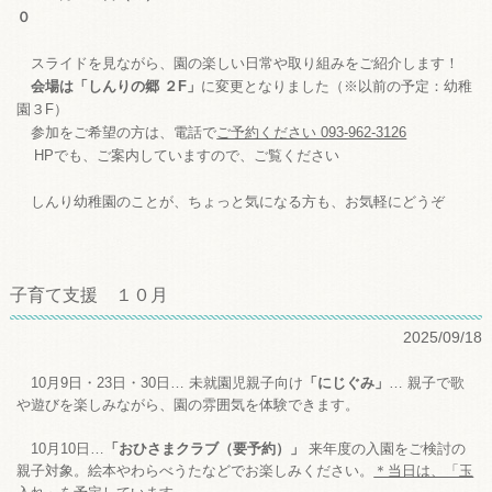
０
スライドを見ながら、園の楽しい日常や取り組みをご紹介します！
会場は「しんりの郷 ２F」
に変更となりました（※以前の予定：幼稚
園３F）
参加をご希望の方は、電話で
ご予約ください 093-962-3126
HPでも、ご案内していますので、ご覧ください
しんり幼稚園のことが、
ちょっと気になる方も、お気軽にどうぞ
子育て支援 １０月
2025/09/18
10月9日・23日・30日…
未就園児親子向け
「にじぐみ」
… 親子で歌
や遊びを楽しみながら、園の雰囲気を体験できます。
10月10日…
「
おひさまクラブ（要予約）」
来年度の
入園をご検討の
親子対象。絵本やわらべうたなどでお楽しみください。
＊当日は、「玉