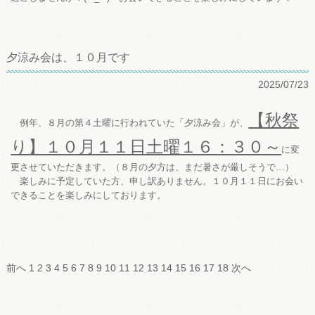
夕涼み会は、１０月です
2025/07/23
【秋祭
例年、８月の第４土曜に行われていた「夕涼み会」が、
り】１０月１１日土曜１６：３０～
に変
更させていただきます。（８月の夕方は、まだ暑さが厳しそうで…）
楽しみに予定していた方、申し訳ありません。１０月１１日にお会い
できることを楽しみにしております。
前へ
1
2
3
4
5
6
7
8
9
10
11
12
13
14
15
16
17
18
次へ