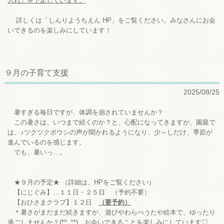
入れ」を予定しています。
詳しくは「しんりようちえん HP」をご覧ください。みなさんにお会
いできるのを楽しみにしています！
９月の子育て支援
2025/08/25
暑すぎる毎日ですが、体調を崩されていませんか？
この暑さは、いつまで続くのか？と、心配になってきますが、園庭で
は、♪ツクツクボウシの声が聞かれるようになり、少～しだけ、季節が
進んでいるのを感じます。
でも、暑いっ…。
★９月の予定★ （詳細は、HPをご覧ください）
【にじぐみ】…１１日・２５日 （予約不要）
【おひさまクラブ】１２日
（要予約）
＊暑さがまだまだ続きますが、遊びやわらべうたや絵本で、ゆったり
過ごしませんか？(*^_^*) お会いできることを楽しみにしています♡