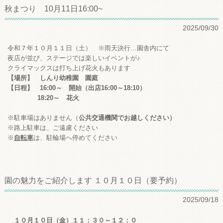
秋まつり 10月11日16:00~
2025/09/30
令和７年１０月１１日（土） ※雨天決行…園舎内にて
夜店が並び、ステージでは楽しいイベントが♪
クライマックスは打ち上げ花火もあります
【場所】 しんり幼稚園 園庭
【日程】
16:00
～ 開始（出店
16:00
～
18:10
）
18:20
～ 花火
※
駐車場はありません（
公共交通機関でお越しください）
※路上駐車は、ご遠慮ください
※
自転車
は、駐輪場へ停めて
ください
園の魅力をご紹介します １０月１０日（要予約）
2025/09/18
１０月１０日（金）１１：３０～１２：０