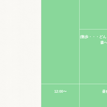
(散歩・・・ど
森
12:00〜
昼