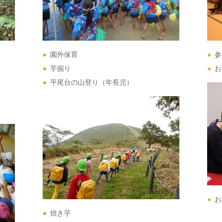
園外保育
参
芋掘り
お
平尾台の山登り（年長児）
お
焼き芋