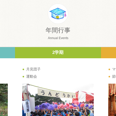
年間行事
Annual Events
2学期
月見団子
マ
運動会
節