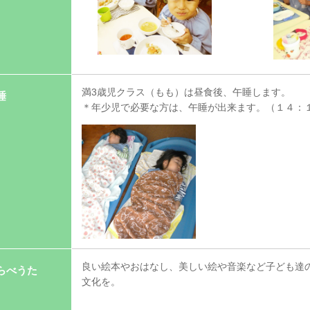
満3歳児クラス（もも）は昼食後、午睡します。
睡
＊年少児で必要な方は、午睡が出来ます。（１４：
良い絵本やおはなし、美しい絵や音楽など子ども達
らべうた
文化を。