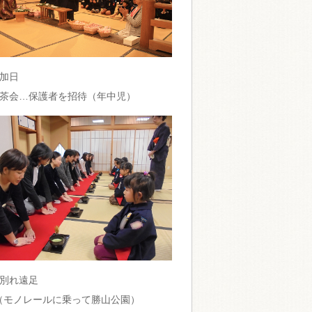
加日
茶会…保護者を招待（年中児）
別れ遠足
（モノレールに乗って勝山公園）