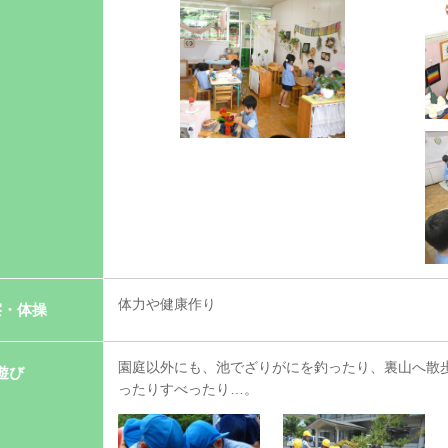
体力や健康作り
擦・体操
園庭以外にも、池でざりがにを釣ったり、裏山へ散
遊び
ったりすべったり…。